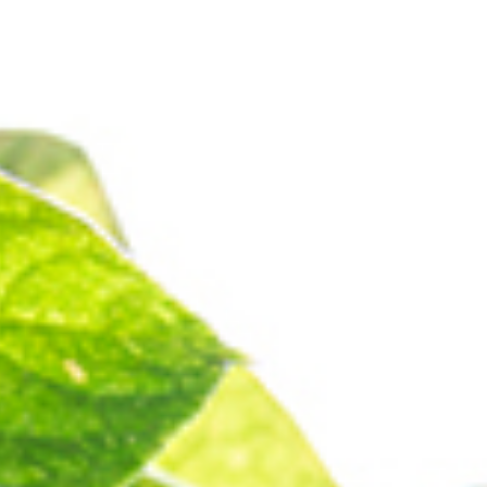
想い
従業員満足の経営
修制度
福利厚生
業
農業6次産業化