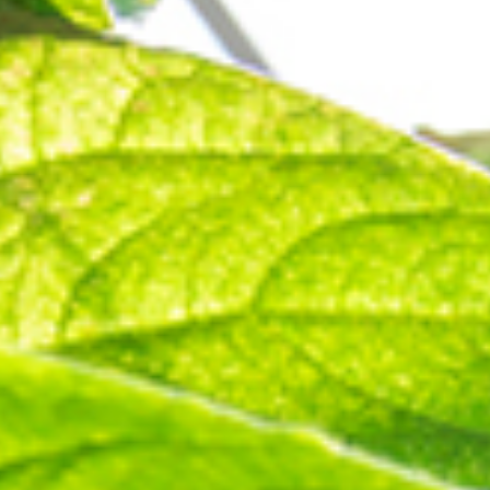
未来の子供たちのために
事業への
Culture
働く環境
キャリアステップ
研
Business
全ての事業に通じる土台
太陽光事
Member
職種紹介
社員インタビュー
Recruit
採用情報一覧
応募フォーム