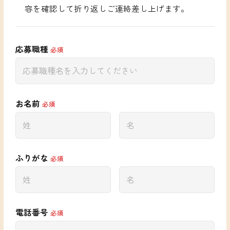
Culture
容を確認して折り返しご連絡差し上げます。
働く環境
キャリアステップ
研修制度
福利厚生
応募職種
必須
Business
全ての事業に通じる土台
太陽光事業
お名前
必須
農業6次産業化
Member
職種紹介
社員インタビュー
ふりがな
必須
Recruit
採用情報一覧
応募フォーム
電話番号
必須
FAQ