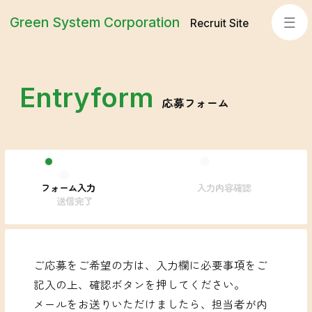
Green System Corporation
Recruit Site
Home
Entryform
About us
応募フォーム
事業案内
トップメッセージ
理念・ビジョン
数字で見るグリーンシステムコーポレーション
フォーム入力
入力内容確認
送信完了
SDGs/ESGへの取り組み
会社概要
沿革
Philosophy
未来の子供たちのために
事業への想い
ご応募をご希望の方は、入力欄に必要事項をご
記入の上、確認ボタンを押してください。
従業員満足の経営
メールをお送りいただけましたら、担当者が内