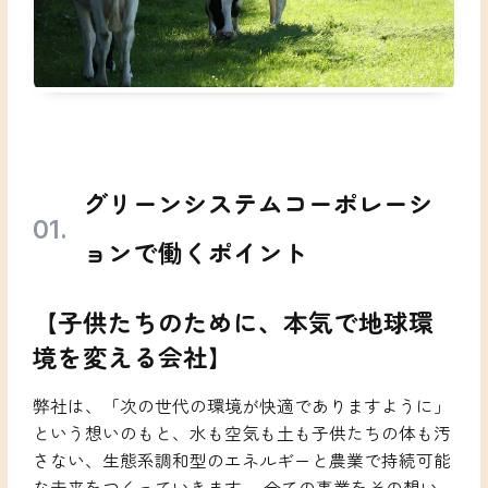
Culture
働く環境
キャリアステップ
研修制度
福利厚生
Business
全ての事業に通じる土台
太陽光事業
グリーンシステムコーポレーシ
農業6次産業化
ョンで働くポイント
Member
【子供たちのために、本気で地球環
職種紹介
社員インタビュー
境を変える会社】
Recruit
弊社は、「次の世代の環境が快適でありますように」
採用情報一覧
応募フォーム
という想いのもと、水も空気も土も子供たちの体も汚
FAQ
さない、生態系調和型のエネルギーと農業で持続可能