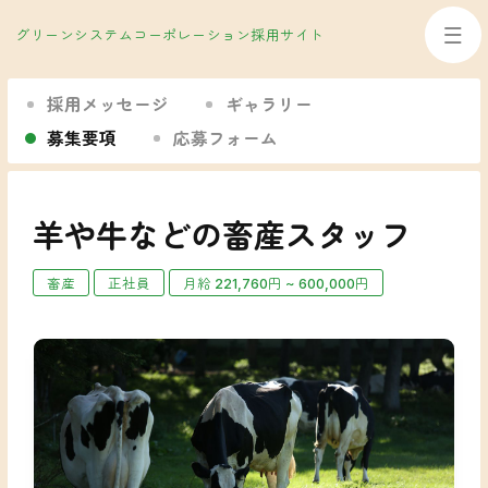
グリーンシステムコーポレーション採用サイト
Home
採用メッセージ
ギャラリー
募集要項
応募フォーム
About us
事業案内
トップメッセージ
羊や牛などの畜産スタッフ
理念・ビジョン
数字で見るグリーンシステムコーポレーション
畜産
正社員
月給 221,760円 ~ 600,000円
SDGs/ESGへの取り組み
会社概要
沿革
Philosophy
未来の子供たちのために
事業への想い
従業員満足の経営