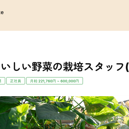
te
Home
いしい野菜の栽培スタッフ(
About us
業
正社員
月給 221,760円 ~ 600,000円
事業案内
トップメッセージ
理
数字で見るグリーンシステムコーポレ
会社概要
沿革
Philosophy