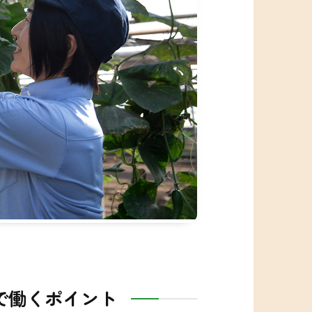
想い
従業員満足の経営
修制度
福利厚生
業
農業6次産業化
で働くポイント