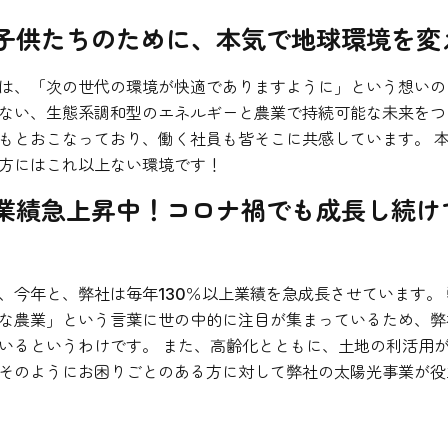
子供たちのために、本気で地球環境を変
FAQ
は、「次の世代の環境が快適でありますように」という想いの
ない、生態系調和型のエネルギーと農業で持続可能な未来をつ
もとおこなっており、働く社員も皆そこに共感しています。 
方にはこれ以上ない環境です！
業績急上昇中！コロナ禍でも成長し続け
】
、今年と、弊社は毎年130％以上業績を急成長させています。
な農業」という言葉に世の中的に注目が集まっているため、弊
いるというわけです。 また、高齢化とともに、土地の利活用
そのようにお困りごとのある方に対して弊社の太陽光事業が役