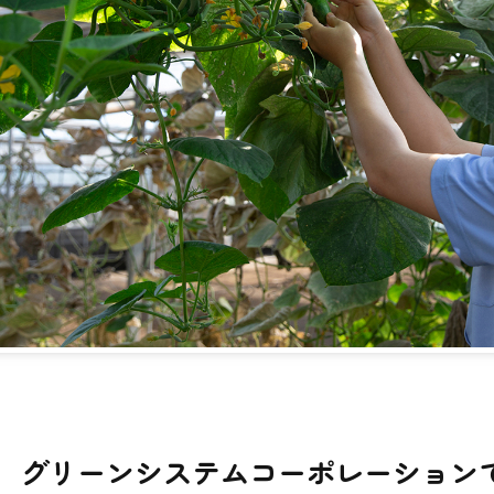
未来の子供たちのために
事業への
Culture
働く環境
キャリアステップ
研
Business
全ての事業に通じる土台
太陽光事
Member
職種紹介
社員インタビュー
Recruit
グリーンシステムコーポレーション
採用情報一覧
応募フォーム