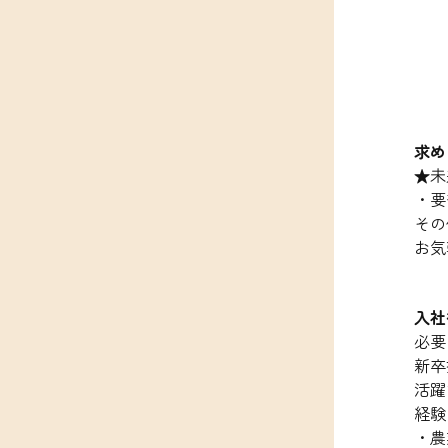
求め
★未
・要
その
お気
入社
必要
新卒
活躍
経験
・農