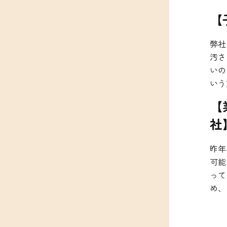
【
弊社
汚さ
いの
いう
【
社
昨年
可能
って
め、